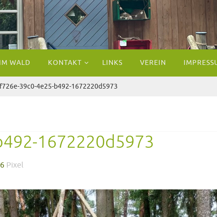
 IM WALD
KONTAKT
LINKS
VEREIN
IMPRESS
ff726e-39c0-4e25-b492-1672220d5973
-b492-1672220d5973
36
Pixel